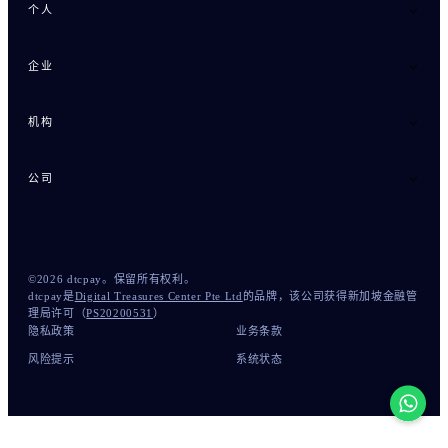
个人
企业
机构
公司
©
2026
dtcpay。保留所有权利。
dtcpay是
Digital Treasures Center Pte Ltd
的品牌，该公司获得新加坡金融管
理局许可（
PS20200531
）
隐私政策
业务条款
风险提示
系统状态